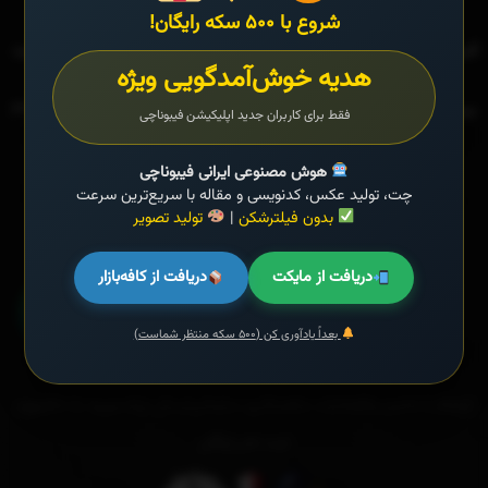
شروع با ۵۰۰ سکه رایگان!
فیبوناچی
اولین
هوش
مصنوعی
ایرانی
فارسی
،
پلتفرمی
جامع
برای
تولید
هدیه خوش‌آمدگویی ویژه
محتوای
متنی
، تصویری،
دستیار
هوشمند
برنامه‌
نویسی
و
تولید
محتوای
خودکار
برای
مقالات،
وبلاگ‌ها،
تبلیغات،
رسانه‌ها
و
غیره
به
۳۷
فقط برای کاربران جدید اپلیکیشن فیبوناچی
زبان
هوش مصنوعی ایرانی فیبوناچی
چت، تولید عکس، کدنویسی و مقاله با سریع‌ترین سرعت
بدون فیلترشکن
|
تولید تصویر
دریافت از مایکت
دریافت از کافه‌بازار
عضویت رایگان + 500
اپلیکیشن
سکه
ها
بعداً یادآوری کن (۵۰۰ سکه منتظر شماست)
ارتباط با ما
تیم ما
افتخارات ما
همکاری سازمانی
ارسال تیکت
ورود به داشبورد
ثبت نام رایگان