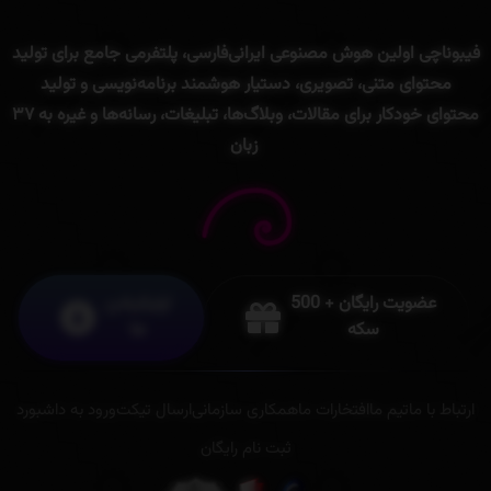
فیبوناچی
اولین
هوش
مصنوعی
ایرانی
فارسی
،
پلتفرمی
جامع
برای
تولید
محتوای
متنی
، تصویری،
دستیار
هوشمند
برنامه‌
نویسی
و
تولید
محتوای
خودکار
برای
مقالات،
وبلاگ‌ها،
تبلیغات،
رسانه‌ها
و
غیره
به
۳۷
زبان
عضویت رایگان + 500
اپلیکیشن
سکه
ها
ارتباط با ما
تیم ما
افتخارات ما
همکاری سازمانی
ارسال تیکت
ورود به داشبورد
ثبت نام رایگان