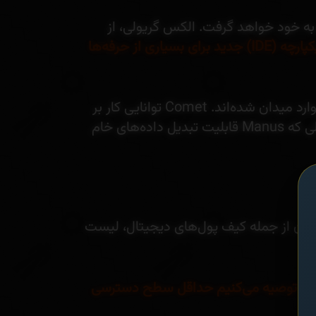
املی به خود خواهد گرفت. الکس گریولی، از
“مرورگر اینترنت به محیط توسعه یکپارچه (IDE) جدید برای بسیاری از حرفه‌ها
این نوآوری تنها محصول OpenAI نیست. رقبایی مانند Comet از Perplexity.AI و Manus از چین نیز وارد میدان شده‌اند. Comet توانایی کار بر
روی هر صفحه وب، تحلیل محتوا، انجام مقایسه‌ها، انجام خریدهای آنلاین و ارسال ایمیل را دارد، در حالی که Manus قابلیت تبدیل داده‌های خام
ران از جمله کیف پول‌های دیجیتال، لیست
دهند. توصیه می‌کنیم حداقل سطح دسترسی