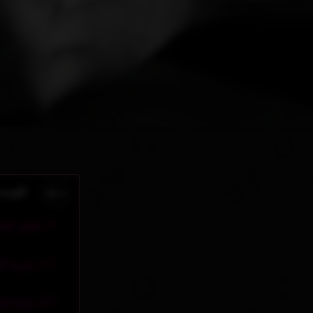
فهرس
عصر جدید کار: چگونه GPT Agent
تجربه کا
هشدارها