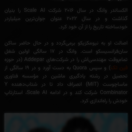
الکساندر وانگ در سال ۲۰۱۶ شرکت Scale AI را بنیان
گذاشت و در سال ۲۰۲۲ عنوان جوان‌ترین میلیاردر
خودساخته تاریخ را از آن خود کرد.
اصالت او به نیومکزیکو برمی‌گردد و در حال حاضر ساکن
سان‌فرانسیسکو است. وانگ در ۱۷ سالگی اولین شغل
تمام‌وقت مهندسی‌اش را در شرکت‌های Addepar (در حوزه
فین تک
) و سپس Quora به دست آورد و در ۱۹ سالگی از
تحصیل در رشته یادگیری ماشین در مؤسسه فناوری
ماساچوست (MIT) انصراف داد تا در شتاب‌دهنده Y
Combinator شرکت کند و در ادامه Scale AI، استارتاپ
خودش را راه‌اندازی کرد.