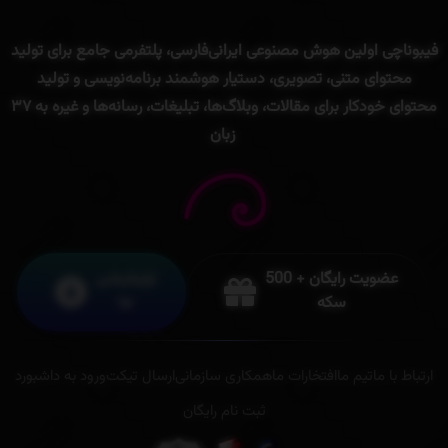
فیبوناچی
اولین
هوش
مصنوعی
ایرانی
فارسی
،
پلتفرمی
جامع
برای
تولید
محتوای
متنی
، تصویری،
دستیار
هوشمند
برنامه‌
نویسی
و
تولید
محتوای
خودکار
برای
مقالات،
وبلاگ‌ها،
تبلیغات،
رسانه‌ها
و
غیره
به
۳۷
زبان
عضویت رایگان + 500
اپلیکیشن
سکه
ها
ارتباط با ما
تیم ما
افتخارات ما
همکاری سازمانی
ارسال تیکت
ورود به داشبورد
ثبت نام رایگان