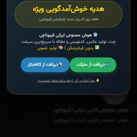
هدیه خوش‌آمدگویی ویژه
اخبار هوش مصنوعی
Tags:
فقط برای کاربران جدید اپلیکیشن فیبوناچی
گوگل
مارک زاکربرگ
SHARE ON
مایکروسافت
هوش مصنوعی ایرانی فیبوناچی
هوش مصنوعی
چت، تولید عکس، کدنویسی و مقاله با سریع‌ترین سرعت
بدون فیلترشکن
|
تولید تصویر
دریافت از مایکت
دریافت از کافه‌بازار
بعداً یادآوری کن (۵۰۰ سکه منتظر شماست)
هوش مصنوعی فارسی ایرانی | فیبوناچی
هوش مصنوعی فارسی ایرانی | فیبوناچی