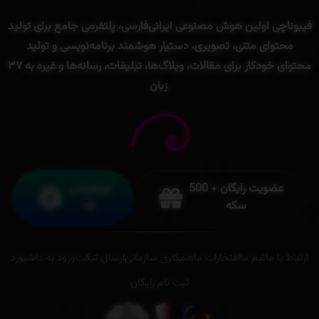
فیبوناچی
اولین
هوش
مصنوعی
ایرانی
فارسی
،
پلتفرمی
جامع
برای
تولید
محتوای
متنی
، تصویری،
دستیار
هوشمند
برنامه‌
نویسی
و
تولید
محتوای
خودکار
برای
مقالات،
وبلاگ‌ها،
تبلیغات،
رسانه‌ها
و
غیره
به
۳۷
زبان
عضویت رایگان + 500
اپلیکیشن
سکه
ها
ارتباط با ما
تیم ما
افتخارات ما
همکاری سازمانی
ارسال تیکت
ورود به داشبورد
ثبت نام رایگان