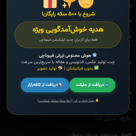
پلتفرم هوش مصنوعی “Lex Machina”:
شروع با ۵۰۰ سکه رایگان!
با تحلیل داده‌های هزاران پرونده حقوقی، نتایج دعاوی را
هدیه خوش‌آمدگویی ویژه
با دقت ۷۵-۸۰% پیش‌بینی می‌کند.
وکلای استفاده‌کننده گزارش دادند که ۲۰-۳۰% در زمان و
فقط برای کاربران جدید اپلیکیشن فیبوناچی
هزینه‌های مشتریان صرفه‌جویی شده است.
هوش مصنوعی ایرانی فیبوناچی
چت، تولید عکس، کدنویسی و مقاله با سریع‌ترین سرعت
اتوماسیون تحقیقات حقوقی
بدون فیلترشکن
|
تولید تصویر
شرکت حقوقی Allen & Overy:
دریافت از مایکت
دریافت از کافه‌بازار
با استفاده از ابزار “Harvey AI” (بر پایه مدل‌های زبانی
مانند GPT)، تحقیقات حقوقی را ۴۰% سریع‌تر انجام داد.
بعداً یادآوری کن (۵۰۰ سکه منتظر شماست)
این سیستم می‌تواند ۵۰۰ صفحه سند را در ۵
دقیقه تحلیل کند.
کاهش هزینه‌های خدمات حقوقی