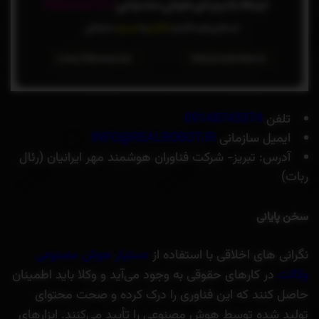
تلفن
09148745374
ایمیل سازمانی
INFO@REALROBOT.IR
آدرس: تبریز- شرکت فناوران هوشمند مهر ایرانیان (رئال
ربات)
سخن پایانی
نگرانی های اخلاقی با استفاده از
دستیار هوش مصنوعی
وکالت
در کارهای حقوقی به وجود می‌آید و وکلا باید اطمینان
حاصل کنند که این فناوری را درک کرده و صحت محتوای
تولید شده توسط هوش مصنوعی را تأیید می‌کنند. ابزارهای