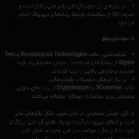
در بازارهای ارز دیجیتال، این رقم حتی بالاتر است و
حدود
۸۰٪
از معاملات توسط ربات‌های تریدینگ انجام
می‌شود.
3- نمونه‌های موفق
شرکت‌هایی مانند
Renaissance Technologies
و
Two
Sigma
از پیشگامان استفاده از هوش مصنوعی در ترید
هستند و بازدهی بالایی را ثبت کرده‌اند.
در بازار ارزهای دیجیتال، پلتفرم‌هایی
مانند
3Commas
و
Cryptohopper
از ربات‌های هوش
مصنوعی برای معاملات خودکار استفاده می‌کنند.
در کل، هوش مصنوعی در حال تغییر شکل بازارهای مالی
است و انتظار می‌رود در آینده نزدیک نقش آن حتی پررنگ‌تر
شود. با این حال، موفقیت در این حوزه به دانش فنی،